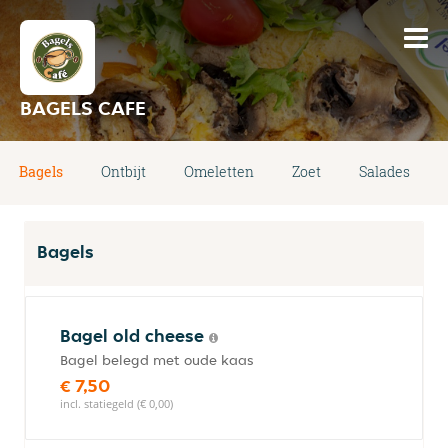
BAGELS CAFE
Bagels
Ontbijt
Omeletten
Zoet
Salades
Bagels
Bagel old cheese
Bagel belegd met oude kaas
€ 7,50
incl. statiegeld (€ 0,00)